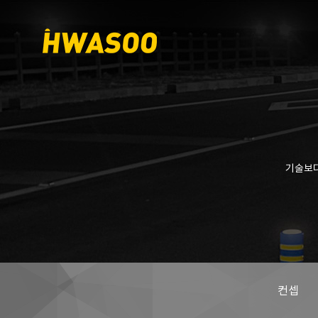
기술보다
컨셉