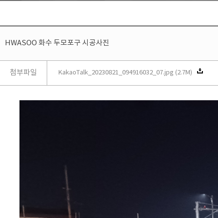
HWASOO 화수 두모포구 시공사진
첨부파일
KakaoTalk_20230821_094916032_07.jpg (2.7M)