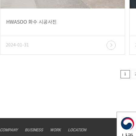
HWASOO 화수 시공사진
2024-01-31
1
COMPANY
BUSINESS
WORK
LOCATION